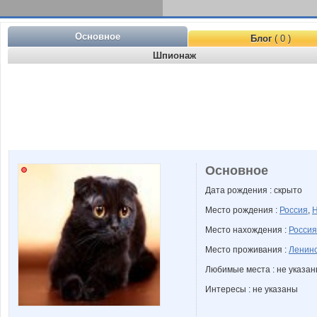
Основное
Блог
( 0 )
Шпионаж
Основное
Дата рождения : скрыто
Место рождения :
Россия
,
Н
Место нахождения :
Россия
Место проживания :
Ленинс
Любимые места : не указа
Интересы : не указаны