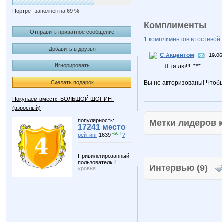
Портрет заполнен на 69 %
Комплименты
Отправить приватное сообщение
1 комплиментов в гостевой 
Добавить в друзья
С Акцентом
19.06
Игнорировать
Я тя лю!!! :***
Сделать подарок
Вы не авторизованы! Чтоб
Покупаем вместе: БОЛЬШОЙ ШОПИНГ
(взрослый)
популярность:
Метки лидеров
17241 место
+20 ↑
рейтинг
1639
?
Привилегированный
пользователь
4
Интервью (9)
уровня