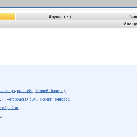
Друзья
( 8 )
Гал
Мне н
ижегородская обл.
,
Нижний Новгород
,
Нижегородская обл.
,
Нижний Новгород
кий район,
ны