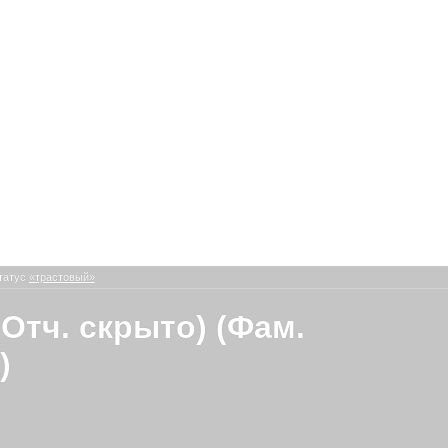
татус
«трастовый»
(Отч. скрыто) (Фам.
)