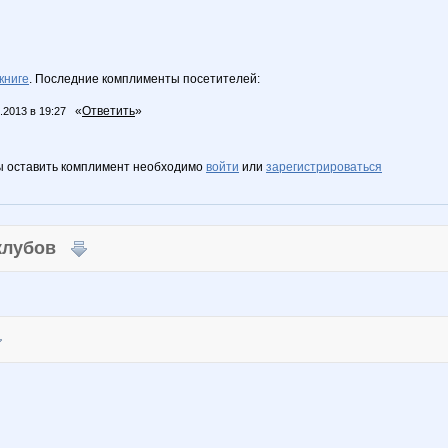
книге
. Последние комплименты посетителей:
«
Ответить
»
.2013 в 19:27
ы оставить комплимент необходимо
войти
или
зарегистрироваться
 клубов