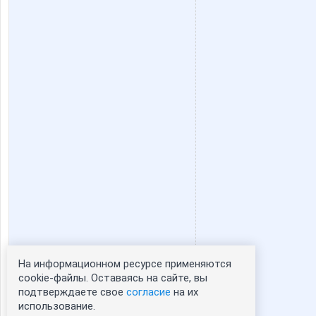
На информационном ресурсе применяются
Статистика портрета:
cookie-файлы. Оставаясь на сайте, вы
подтверждаете свое
согласие
на их
сейчас просматривают портрет - 0
использование.
зарегистрированные пользователи