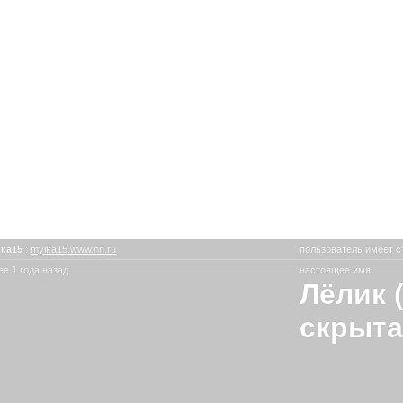
ка15
:
mylka15.www.nn.ru
пользователь имеет с
е 1 года назад
настоящее имя:
Лёлик 
скрыта