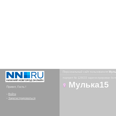
Персональный сайт пользователя
Муль
портрет № 129033 зарегистрирован боле
Мулька15
Привет, Гость !
-
Войти
-
Зарегистрироваться